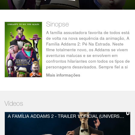
Sinopse
A família assustadora favorita de todos está
de volta na nova sequência da animação, A
Família Addams 2: Pé Na Estrada. Neste
filme totalmente novo, os Addams se vivem
aventuras malucas e se envolvem em
confrontos hilariantes com todos os tipos de
personagens desavisados. Sempre fiel a si
mesma, a Família Addams traz seu ícone
Mais informações
fantasmagórico e excêntrico aonde quer
que vá.
Vídeos
A FAMÍLIA ADDAMS 2 - TRAILER 1 OFICIAL (UNIVERSAL PICTURES) HD