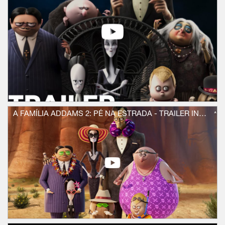
A FAMÍLIA ADDAMS 2: PÉ NA ESTRADA - TRAILER INTERNACIONAL OFICIAL (UNIVERSAL PICTURES) HD